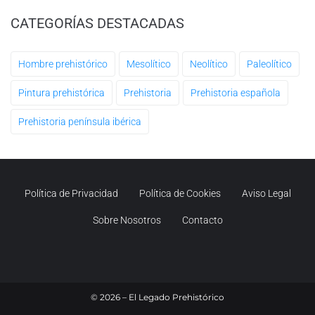
CATEGORÍAS DESTACADAS
Hombre prehistórico
Mesolítico
Neolítico
Paleolítico
Pintura prehistórica
Prehistoria
Prehistoria española
Prehistoria península ibérica
Política de Privacidad
Política de Cookies
Aviso Legal
Sobre Nosotros
Contacto
©
2026
– El Legado Prehistórico