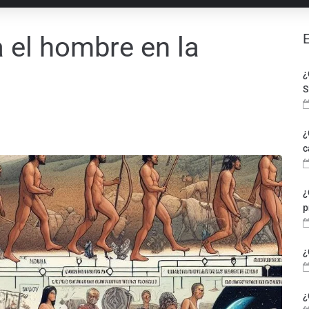
 el hombre en la
¿
S
¿
c
¿
p
¿
¿