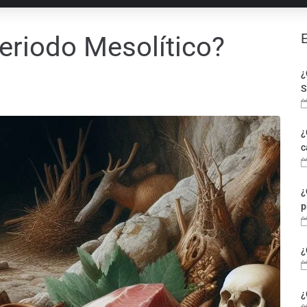
eriodo Mesolítico?
¿
S
¿
c
¿
p
¿
¿