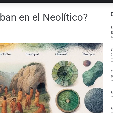
ban en el Neolítico?
¿
S
¿
c
¿
p
¿
¿