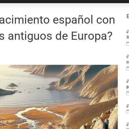
yacimiento español con
¿
 antiguos de Europa?
S
¿
c
¿
p
¿
¿