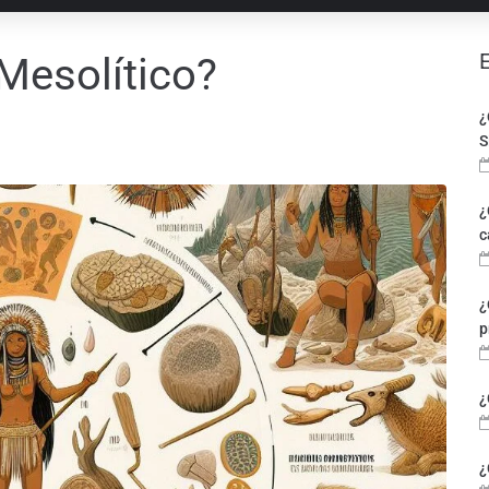
 Mesolítico?
¿
S
¿
c
¿
p
¿
¿