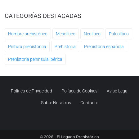
CATEGORÍAS DESTACADAS
Hombre prehistórico
Mesolítico
Neolítico
Paleolítico
Pintura prehistórica
Prehistoria
Prehistoria española
Prehistoria península ibérica
Política de Privacidad
Política de Cookies
Aviso Legal
Sobre Nosotros
Contacto
©
2026
– El Legado Prehistórico