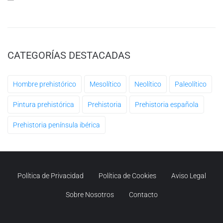
CATEGORÍAS DESTACADAS
Hombre prehistórico
Mesolítico
Neolítico
Paleolítico
Pintura prehistórica
Prehistoria
Prehistoria española
Prehistoria península ibérica
Política de Privacidad
Política de Cookies
Aviso Legal
Sobre Nosotros
Contacto