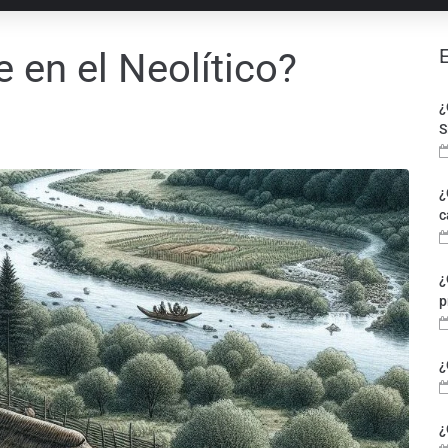
e en el Neolítico?
¿
S
¿
c
¿
p
¿
¿