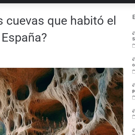
 cuevas que habitó el
¿
n España?
S
¿
c
¿
p
¿
¿